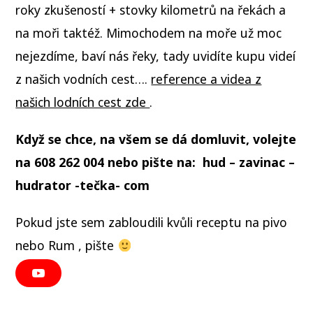
roky zkušeností + stovky kilometrů na řekách a
na moři taktéž. Mimochodem na moře už moc
nejezdíme, baví nás řeky, tady uvidíte kupu videí
z našich vodních cest….
reference a videa z
našich lodních cest zde
.
Když se chce, na všem se dá domluvit, volejte
na 608 262 004 nebo pište na: hud – zavinac –
hudrator -tečka- com
Pokud jste sem zabloudili kvůli receptu na pivo
nebo Rum , pište
Y
O
U