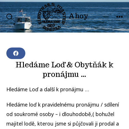
Skip
to
Ahoy
SEARCH
MEN
content
TOGGLE
F
A
Hledáme Loď & Obytňák k
C
E
pronájmu …
B
O
O
Hledáme Loď a další k pronájmu …
K
Hledáme loď k pravidelnému pronájmu / sdílení
od soukromé osoby – i dlouhodobě,( bohužel
majitel lodě, kterou jsme si půjčovali ji prodal a