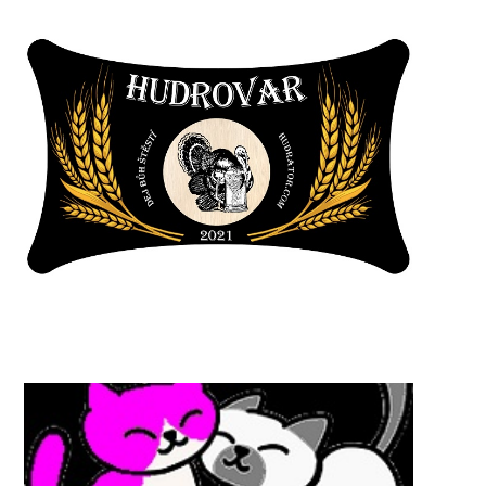
T
U
B
E