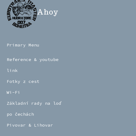
Ahoy
Primary Menu
Reference & youtube
link
Fotky z cest
Wi-Fi
Základní rady na loď
po čechách
Pivovar & Lihovar