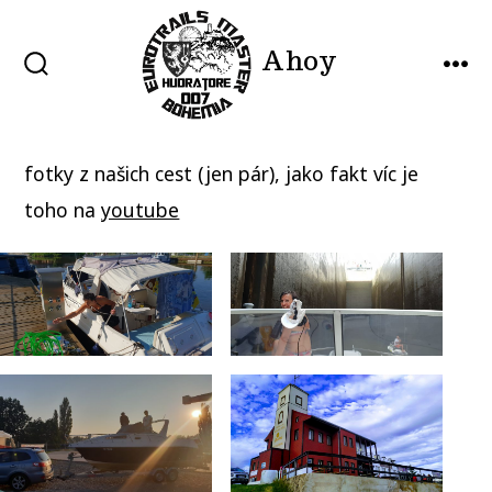
Skip
to
Ahoy
SEARCH
MEN
content
TOGGLE
fotky z našich cest (jen pár), jako fakt víc je
toho na
youtube